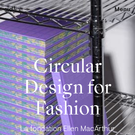
Menu
Circular
Design for
Fashion
La fondation Ellen MacArthur